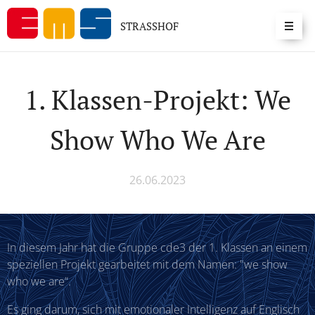
STRASSHOF
1. Klassen-Projekt: We
Show Who We Are
26.06.2023
In diesem Jahr hat die Gruppe cde3 der 1. Klassen an einem
speziellen Projekt gearbeitet mit dem Namen: "we show
who we are“.
Es ging darum, sich mit emotionaler Intelligenz auf Englisch