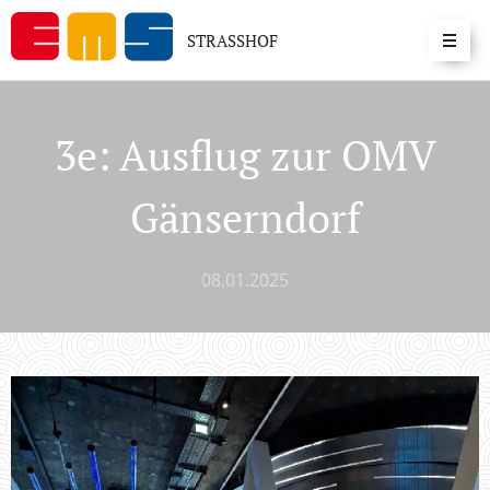
STRASSHOF
3e: Ausflug zur OMV
Gänserndorf
08.01.2025