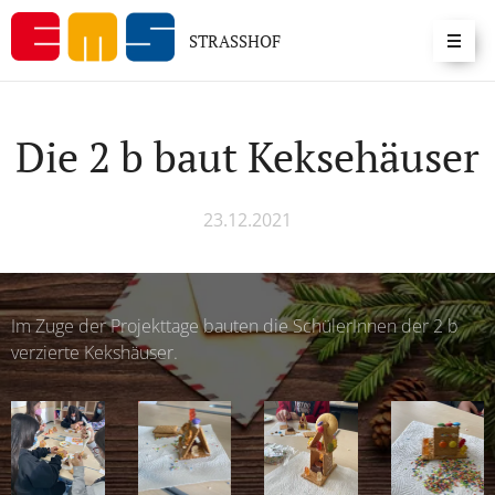
STRASSHOF
Die 2 b baut Keksehäuser
23.12.2021
Im Zuge der Projekttage bauten die SchülerInnen der 2 b
verzierte Kekshäuser.