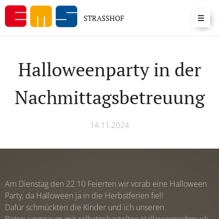
STRASSHOF
Halloweenparty in der
Nachmittagsbetreuung
14.11.2024
Am Dienstag den 22 10 Feierten wir vorab eine Halloween
Party, da Halloween ja in die Herbstferien fiel!
Dafür schmückten die Kinder und ich unseren