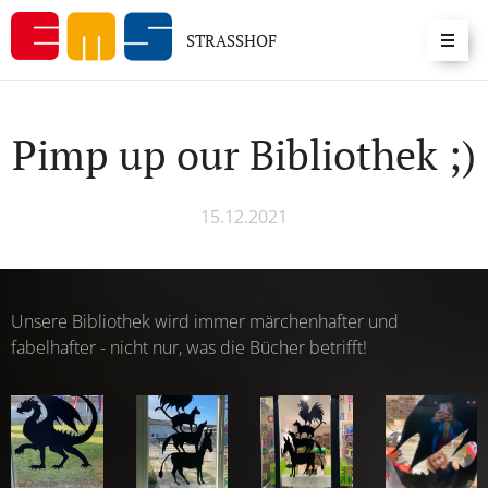
STRASSHOF
Pimp up our Bibliothek ;)
15.12.2021
Unsere Bibliothek wird immer märchenhafter und
fabelhafter - nicht nur, was die Bücher betrifft!