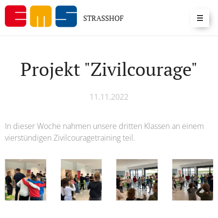
STRASSHOF
Projekt "Zivilcourage"
11.11.2022
In dieser Woche nahmen unsere dritten Klassen an einem
vierstündigen Zivilcouragetraining teil.