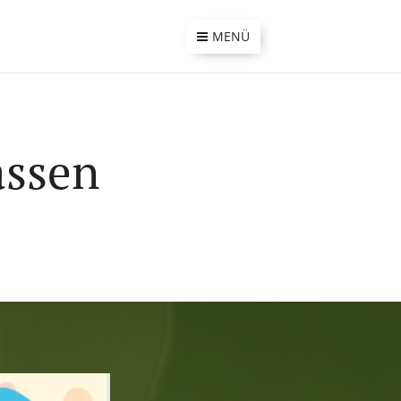
MENÜ
assen