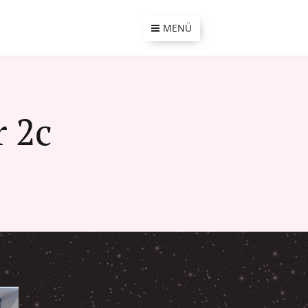
MENÜ
r 2c