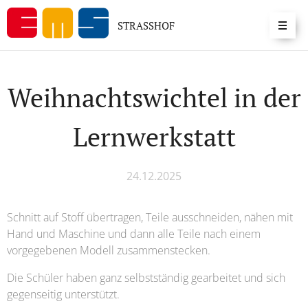
STRASSHOF
Weihnachtswichtel in der
Lernwerkstatt
24.12.2025
Schnitt auf Stoff übertragen, Teile ausschneiden, nähen mit
Hand und Maschine und dann alle Teile nach einem
vorgegebenen Modell zusammenstecken.
Die Schüler haben ganz selbstständig gearbeitet und sich
gegenseitig unterstützt.