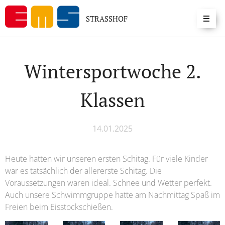
STRASSHOF
Wintersportwoche 2.
Klassen
14.01.2025
Heute hatten wir unseren ersten Schitag. Für viele Kinder
war es tatsächlich der allererste Schitag. Die
Voraussetzungen waren ideal. Schnee und Wetter perfekt.
Auch unsere Schwimmgruppe hatte am Nachmittag Spaß im
Freien beim Eisstockschießen.