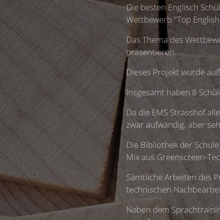
Die besten Englisch Schü
Wettbewerb "Top English
Das Thema des Wettbewer
präsentieren.
Dieses Projekt wurde auß
Insgesamt haben 8 Schüle
Da die EMS Strasshof all
zwar aufwändig, aber seh
Die Bibliothek der Schule
Mix aus Greenscreen-Tec
Sämtliche Arbeiten des P
technischen Nachbearbei
Neben dem Sprachtraining