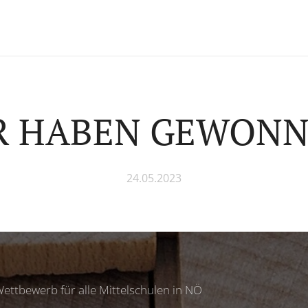
R HABEN GEWONN
24.05.2023
ttbewerb für alle Mittelschulen in NÖ