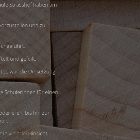
chule Strasshof haben am
orzustellen und zu
rchgeführt.
elt und gefeilt.
etet, war die Umsetzung
ie SchülerInnen für einen
derieren, bis hin zur
üler.
n vielerlei Hinsicht