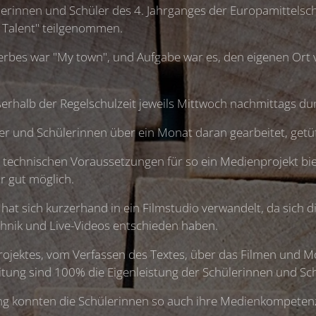
lerinnen und Schüler des 4. Jahrganges der Europamittels
 Talent" teilgenommen.
bes war "My town", und Aufgabe war es, den eigenen Ort v
erhalb der Regelschulzeit jeweils Mittwoch nachmittags du
r und Schülerinnen über ein Monat daran gearbeitet, getüft
e technischen Voraussetzungen für so ein Medienprojekt bi
r gut möglich.
 hat sich kurzerhand in ein Filmstudio verwandelt, da sich d
hnik und Live-Videos entschieden haben.
rojektes, vom Verfassen des Textes, über das Filmen und Mo
tung sind 100% die Eigenleistung der Schülerinnen und Sch
 konnten die Schülerinnen so auch ihre Medienkompetenz i