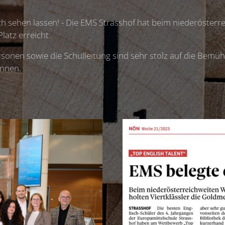
h sehen lassen! - Die EMS Strasshof hat beim niederöster
latz erreicht.
onen sowie die Schulleitung sind sehr stolz auf die Bemü
Innen.