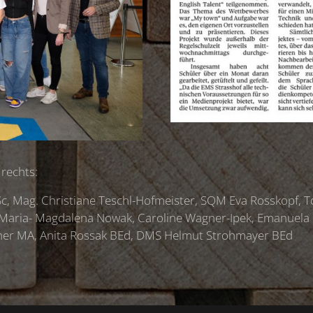
 rechts:
 Mag. Christiane Teschl-Hofmeister, SQM Eva Rosskopf, To
 Maria- Magdalena Nowak, Caroline Wagner-Ipek, Emanuela 
cher MA, Anita Rossak BEd, DMS Helmut Strohmayer BEd