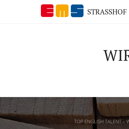
STRASSHOF
WI
TOP ENGLISH TALENT – We