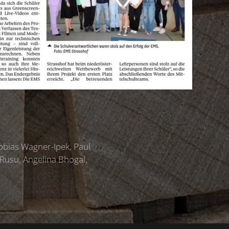
bias Wagner-Ipek, Paul
Rusu, Angelina Bhogal,